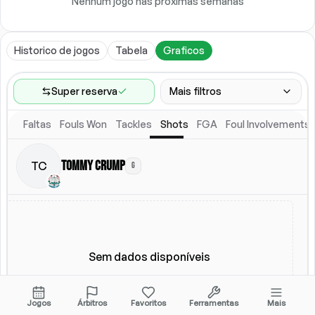
Nenhum jogo nas próximas semanas
Historico de jogos
Tabela
Graficos
Super reserva
Mais filtros
Faltas
Fouls Won
Tackles
Shots
FGA
Foul Involvements
Faixa de jogos
Ultimos 60 jogos
Tommy Crump
TC
G
Competicoes
Ligas
(
6
)
Local
Escalacao titular
Todos
Escalacao titular
Sem dados disponíveis
Jogos
Árbitros
Favoritos
Ferramentas
Mais