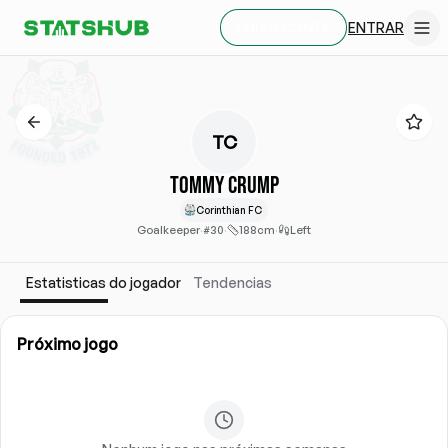
ENTRAR
CRIAR CONTA
TC
Tommy Crump
Corinthian FC
Goalkeeper
·
#30
·
188cm
·
Left
Estatisticas do jogador
Tendencias
Próximo jogo