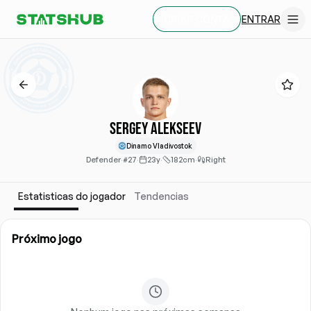
ENTRAR
CRIAR CONTA
Sergey Alekseev
Dinamo Vladivostok
Defender
·
#27
·
23y
·
182cm
·
Right
Estatisticas do jogador
Tendencias
Próximo jogo