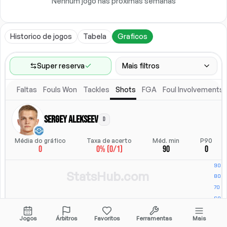
Nenhum jogo nas próximas semanas
Historico de jogos
Tabela
Graficos
Super reserva
Mais filtros
Faltas
Fouls Won
Tackles
Shots
FGA
Foul Involvements
Faixa de jogos
Ultimos 60 jogos
Sergey Alekseev
D
Posicao
Posicao
Média do gráfico
Taxa de acerto
Méd. min
P90
0
0% (0/1)
90
0
Local
Escalacao titular
Todos
Escalacao titular
StatsHub.com
Jogos
Árbitros
Favoritos
Ferramentas
Mais