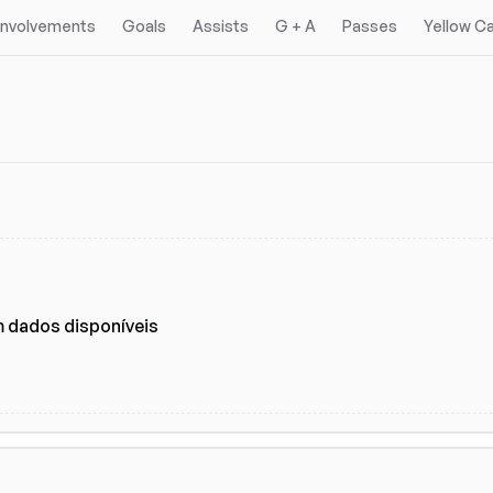
 Involvements
Goals
Assists
G + A
Passes
Yellow C
 dados disponíveis