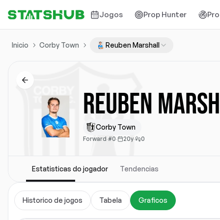
Jogos
Prop Hunter
Pro
Inicio
Corby Town
Reuben Marshall
Reuben Marsh
Corby Town
Forward
·
#0
·
20y
·
0
Estatisticas do jogador
Tendencias
Historico de jogos
Tabela
Graficos