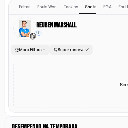
Faltas
Fouls Won
Tackles
Shots
FGA
Foul
Reuben Marshall
F
More Filters
Super reserva
Local
Escalacao titular
Todos
Casa
Fora
Escalacao titular
Sem
DESEMPENHO NA TEMPORADA