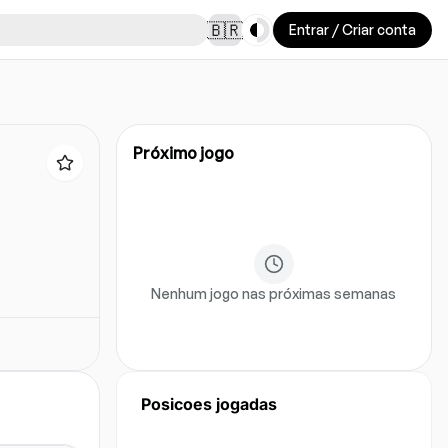
Toggle theme
🇧🇷
Entrar / Criar conta
Próximo jogo
Nenhum jogo nas próximas semanas
Posicoes jogadas
Ainda nao ha dados de