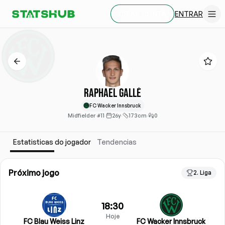
ENTRAR
CRIAR CONTA
Raphael Gallé
FC Wacker Innsbruck
Midfielder
·
#11
·
26y
·
173cm
·
0
Estatisticas do jogador
Tendencias
Próximo jogo
2. Liga
18:30
Hoje
FC Blau Weiss Linz
FC Wacker Innsbruck