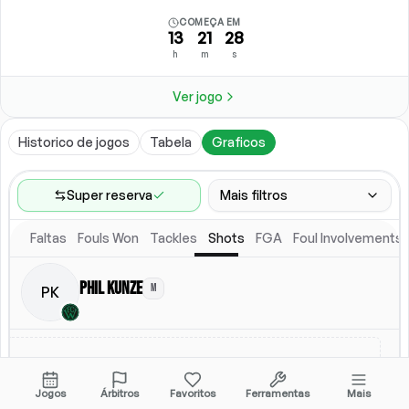
COMEÇA EM
13
21
28
h
m
s
Ver jogo
Historico de jogos
Tabela
Graficos
Super reserva
Mais filtros
Faltas
Fouls Won
Tackles
Shots
FGA
Foul Involvements
Faixa de jogos
Ultimos 60 jogos
Phil Kunze
M
PK
Competicoes
Ligas
(
4
)
Local
Escalacao titular
Todos
Escalacao titular
Jogos
Árbitros
Favoritos
Ferramentas
Mais