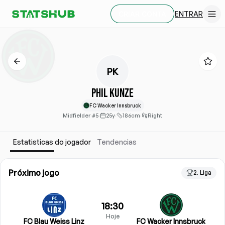
ENTRAR
CRIAR CONTA
PK
Phil Kunze
FC Wacker Innsbruck
Midfielder
·
#5
·
25y
·
186cm
·
Right
Estatisticas do jogador
Tendencias
Próximo jogo
2. Liga
18:30
Hoje
FC Blau Weiss Linz
FC Wacker Innsbruck