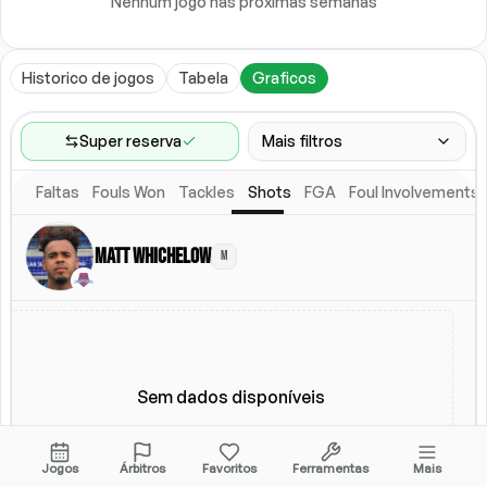
Nenhum jogo nas próximas semanas
Historico de jogos
Tabela
Graficos
Super reserva
Mais filtros
Faltas
Fouls Won
Tackles
Shots
FGA
Foul Involvements
Faixa de jogos
Ultimos 60 jogos
Matt Whichelow
M
Competicoes
Ligas
(
4
)
Local
Escalacao titular
Todos
Escalacao titular
Sem dados disponíveis
Jogos
Árbitros
Favoritos
Ferramentas
Mais