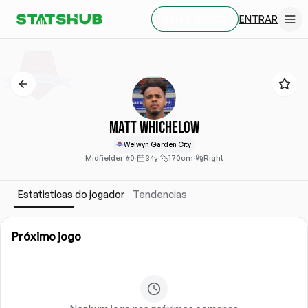
ENTRAR
CRIAR CONTA
Matt Whichelow
Welwyn Garden City
Midfielder
·
#0
·
34y
·
170cm
·
Right
Estatisticas do jogador
Tendencias
Próximo jogo