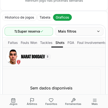
Nenhum jogo nas próximas semanas
Historico de jogos
Tabela
Graficos
Super reserva
Mais filtros
Faltas
Fouls Won
Tackles
Shots
FGA
Foul Involvements
Faixa de jogos
Ultimos 60 jogos
Marat Bogdaev
D
Local
Escalacao titular
Todos
Escalacao titular
Sem dados disponíveis
Jogos
Árbitros
Favoritos
Ferramentas
Mais