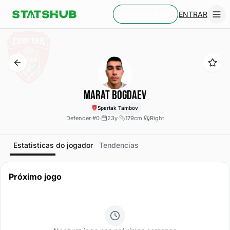
ENTRAR
CRIAR CONTA
Marat Bogdaev
Spartak Tambov
Defender
·
#0
·
23y
·
179cm
·
Right
Estatisticas do jogador
Tendencias
Próximo jogo