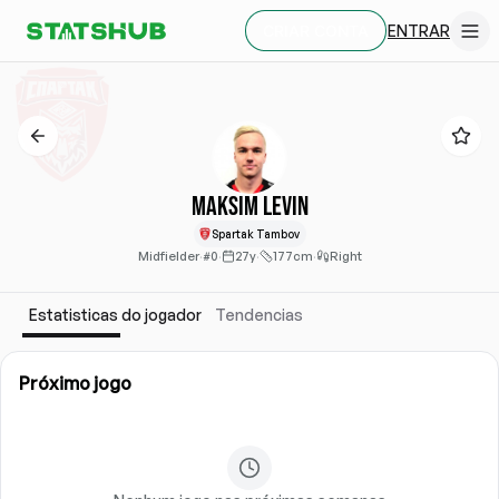
ENTRAR
CRIAR CONTA
Maksim Levin
Spartak Tambov
Midfielder
·
#0
·
27y
·
177cm
·
Right
Estatisticas do jogador
Tendencias
Próximo jogo