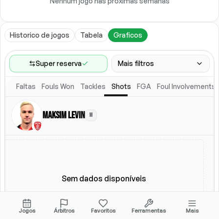
Nenhum jogo nas próximas semanas
Historico de jogos
Tabela
Graficos
Super reserva
Mais filtros
Faltas
Fouls Won
Tackles
Shots
FGA
Foul Involvements
Faixa de jogos
Ultimos 60 jogos
Maksim Levin
M
Competicoes
Ligas
(
4
)
Local
Escalacao titular
Todos
Escalacao titular
Sem dados disponíveis
Jogos
Árbitros
Favoritos
Ferramentas
Mais