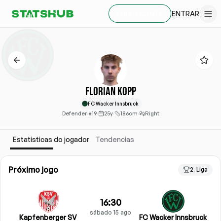
ENTRAR
CRIAR CONTA
Florian Kopp
FC Wacker Innsbruck
Defender
·
#19
·
25y
·
186cm
·
Right
Estatisticas do jogador
Tendencias
Próximo jogo
2. Liga
16:30
sábado 15 ago
Kapfenberger SV
FC Wacker Innsbruck