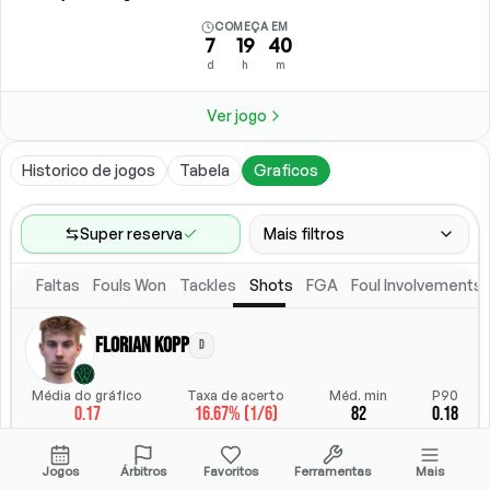
COMEÇA EM
7
19
40
d
h
m
Ver jogo
Historico de jogos
Tabela
Graficos
Super reserva
Mais filtros
Faltas
Fouls Won
Tackles
Shots
FGA
Foul Involvements
Faixa de jogos
Ultimos 60 jogos
Florian Kopp
D
Competicoes
Posicao
Ligas
(
4
)
Posicao
Média do gráfico
Taxa de acerto
Méd. min
P90
0.17
16.67% (1/6)
82
0.18
Local
Escalacao titular
Todos
Escalacao titular
StatsHub.com
Jogos
Árbitros
Favoritos
Ferramentas
Mais