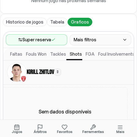
Nenhum jogo nas próximas semanas
Historico de jogos
Tabela
Graficos
Super reserva
Mais filtros
Faltas
Fouls Won
Tackles
Shots
FGA
Foul Involvements
Faixa de jogos
Ultimos 60 jogos
Kirill Zhitlov
D
Local
Escalacao titular
Todos
Escalacao titular
Sem dados disponíveis
Jogos
Árbitros
Favoritos
Ferramentas
Mais