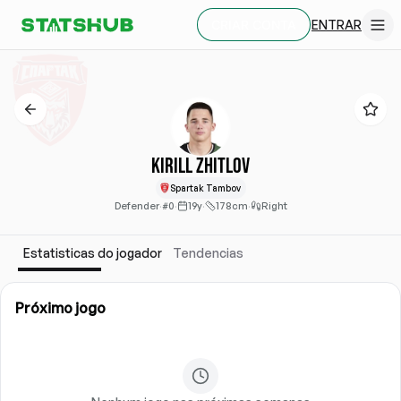
ENTRAR
CRIAR CONTA
Kirill Zhitlov
Spartak Tambov
Defender
·
#0
·
19y
·
178cm
·
Right
Estatisticas do jogador
Tendencias
Próximo jogo