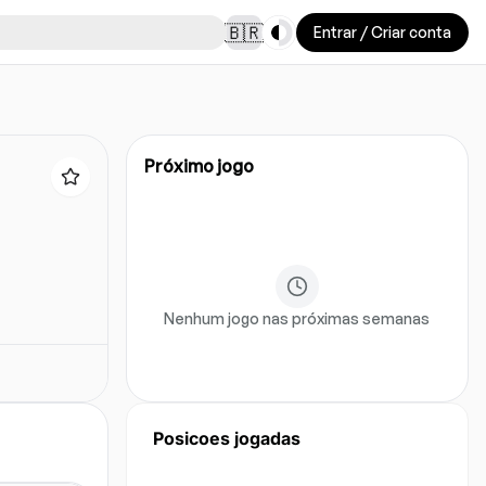
Toggle theme
🇧🇷
Entrar / Criar conta
Próximo jogo
Nenhum jogo nas próximas semanas
Posicoes jogadas
Ainda nao ha dados de