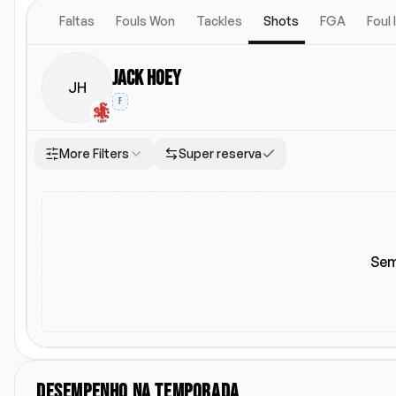
Faltas
Fouls Won
Tackles
Shots
FGA
Foul
Jack Hoey
JH
F
More Filters
Super reserva
Local
Escalacao titular
Li
Todos
Casa
Fora
Escalacao titular
Sem
DESEMPENHO NA TEMPORADA