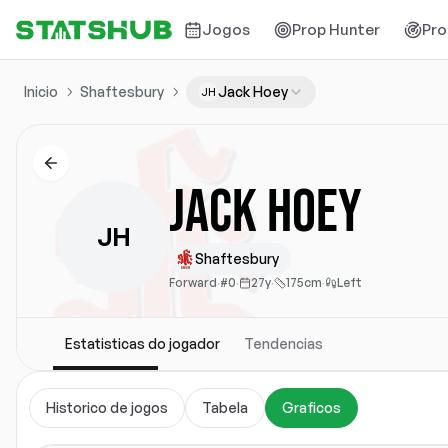
Jogos
Prop Hunter
Pro
Inicio
Shaftesbury
Jack Hoey
JH
Jack Hoey
JH
Shaftesbury
Forward
·
#0
·
27y
·
175cm
·
Left
Estatisticas do jogador
Tendencias
Historico de jogos
Tabela
Graficos