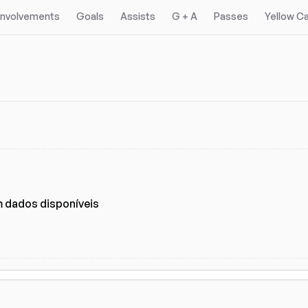
 Involvements
Goals
Assists
G + A
Passes
Yellow C
gas
Ligas
(3)
 dados disponíveis