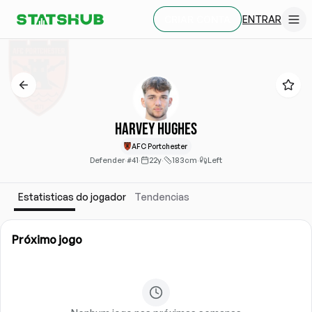
ENTRAR
CRIAR CONTA
Harvey Hughes
AFC Portchester
Defender
·
#41
·
22y
·
183cm
·
Left
Estatisticas do jogador
Tendencias
Próximo jogo