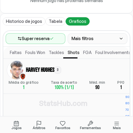
Nenhum jogo nas próximas semanas
Historico de jogos
Tabela
Graficos
Super reserva
Mais filtros
Faltas
Fouls Won
Tackles
Shots
FGA
Foul Involvements
Faixa de jogos
Ultimos 60 jogos
Harvey Hughes
D
Competicoes
Posicao
Ligas
(
7
)
Posicao
Média do gráfico
Taxa de acerto
Méd. min
P90
1
100% (1/1)
90
1
Local
Escalacao titular
Todos
Escalacao titular
StatsHub.com
Jogos
Árbitros
Favoritos
Ferramentas
Mais