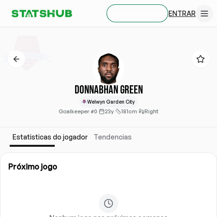
ENTRAR
CRIAR CONTA
Donnabhan Green
Welwyn Garden City
Goalkeeper
·
#0
·
23y
·
181cm
·
Right
Estatisticas do jogador
Tendencias
Próximo jogo