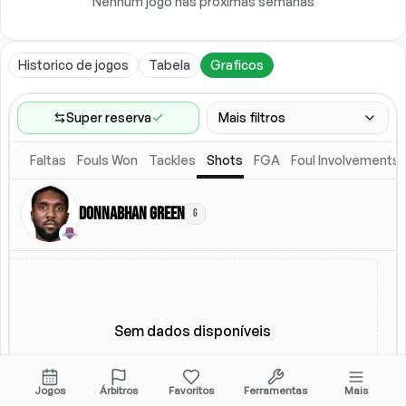
Nenhum jogo nas próximas semanas
Historico de jogos
Tabela
Graficos
Super reserva
Mais filtros
Faltas
Fouls Won
Tackles
Shots
FGA
Foul Involvements
Faixa de jogos
Ultimos 60 jogos
Donnabhan Green
G
Competicoes
Ligas
(
3
)
Local
Escalacao titular
Todos
Escalacao titular
Sem dados disponíveis
Jogos
Árbitros
Favoritos
Ferramentas
Mais