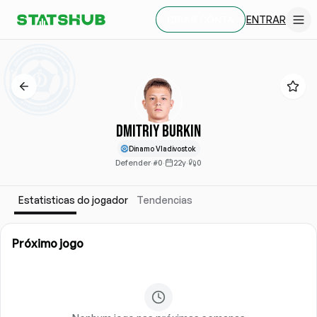
ENTRAR
CRIAR CONTA
Dmitriy Burkin
Dinamo Vladivostok
Defender
·
#0
·
22y
·
0
Estatisticas do jogador
Tendencias
Próximo jogo