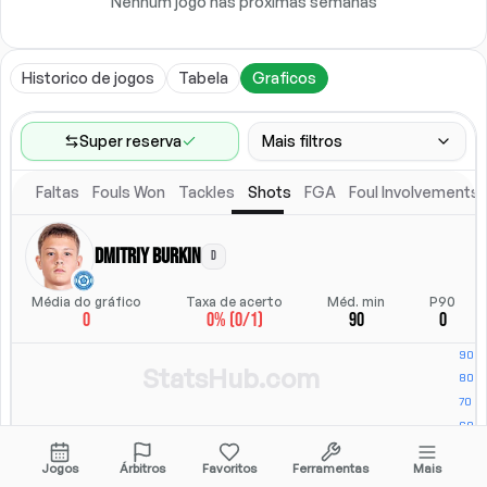
Nenhum jogo nas próximas semanas
Historico de jogos
Tabela
Graficos
Super reserva
Mais filtros
Faltas
Fouls Won
Tackles
Shots
FGA
Foul Involvements
Faixa de jogos
Ultimos 60 jogos
Dmitriy Burkin
D
Competicoes
Posicao
Ligas
(
2
)
Posicao
Média do gráfico
Taxa de acerto
Méd. min
P90
0
0% (0/1)
90
0
Local
Escalacao titular
Todos
Escalacao titular
StatsHub.com
Jogos
Árbitros
Favoritos
Ferramentas
Mais