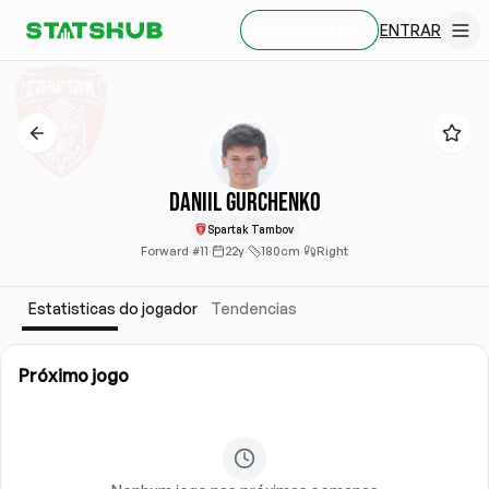
ENTRAR
CRIAR CONTA
Daniil Gurchenko
Spartak Tambov
Forward
·
#11
·
22y
·
180cm
·
Right
Estatisticas do jogador
Tendencias
Próximo jogo