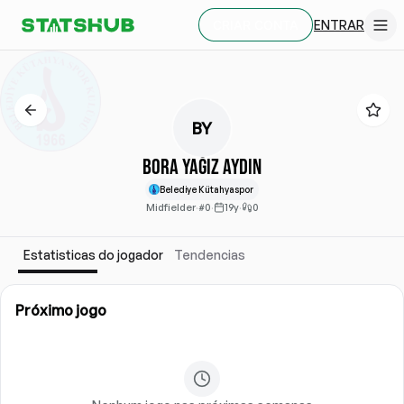
ENTRAR
CRIAR CONTA
BY
Bora Yağız Aydın
Belediye Kütahyaspor
Midfielder
·
#0
·
19y
·
0
Estatisticas do jogador
Tendencias
Próximo jogo