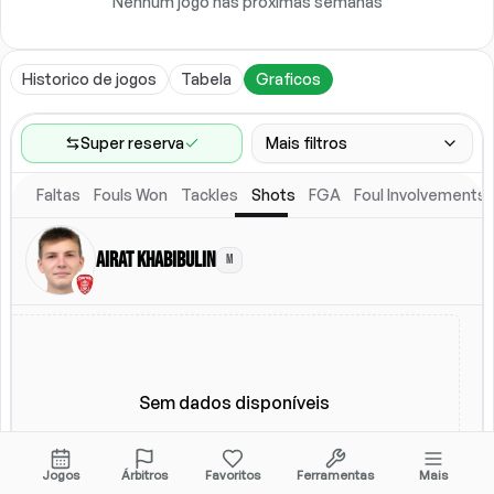
Nenhum jogo nas próximas semanas
Historico de jogos
Tabela
Graficos
Super reserva
Mais filtros
Faltas
Fouls Won
Tackles
Shots
FGA
Foul Involvements
Faixa de jogos
Ultimos 60 jogos
Airat Khabibulin
M
Local
Escalacao titular
Todos
Escalacao titular
Sem dados disponíveis
Jogos
Árbitros
Favoritos
Ferramentas
Mais