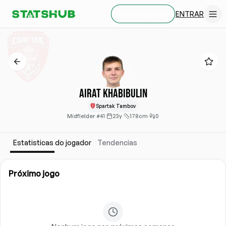
ENTRAR
CRIAR CONTA
Airat Khabibulin
Spartak Tambov
Midfielder
·
#41
·
23y
·
178cm
·
0
Estatisticas do jogador
Tendencias
Próximo jogo