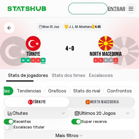
ENTRAR
CRIAR CONTA
Mon 01 Jun
J. L. M. Montero
4.45
4
-
0
Türkiye
North Macedonia
W
W
L
L
W
L
L
D
D
L
Stats de jogadores
Stats dos times
Escalacoes
belas
Tendencias
Graficos
Stats do rival
Confrontos
TÜRKIYE
NORTH MACEDONIA
Chutes
Ultimos 20 Jogos
Recentes
Super reserva
Escalacao titular
Mais filtros