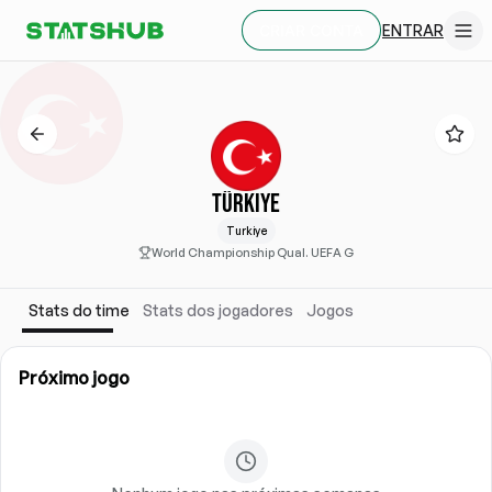
ENTRAR
CRIAR CONTA
TÜRKIYE
Turkiye
World Championship Qual. UEFA G
Stats do time
Stats dos jogadores
Jogos
Próximo jogo