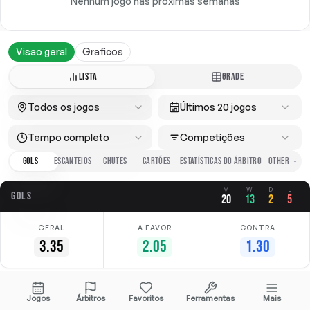
Nenhum jogo nas próximas semanas
Visao geral
Graficos
LISTA
GRADE
Todos os jogos
Últimos 20 jogos
Tempo completo
Competições
GOLS
ESCANTEIOS
CHUTES
CARTÕES
ESTATÍSTICAS DO ÁRBITRO
M
W
D
L
GOLS
20
13
2
5
GERAL
A FAVOR
CONTRA
3.35
2.05
1.30
Data
Casa
Fora
Competição
Jogos
Árbitros
Favoritos
Ferramentas
Mais