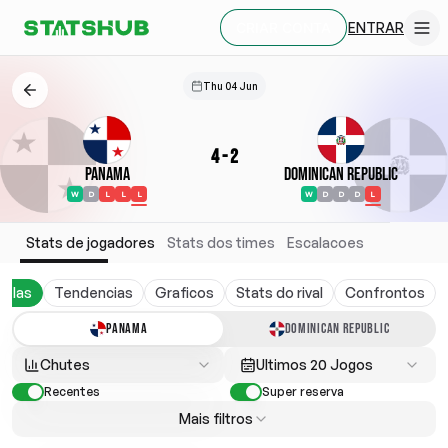
ENTRAR
CRIAR CONTA
Thu 04 Jun
4
-
2
Panama
Dominican Republic
W
D
L
L
L
W
D
D
D
L
Stats de jogadores
Stats dos times
Escalacoes
belas
Tendencias
Graficos
Stats do rival
Confrontos
PANAMA
DOMINICAN REPUBLIC
Chutes
Ultimos 20 Jogos
Recentes
Super reserva
Mais filtros