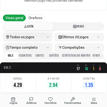
Nenhum jogo nas próximas semanas
Visao geral
Graficos
LISTA
GRADE
Todos os jogos
Últimos 20 jogos
Tempo completo
Competições
GOLS
ESCANTEIOS
CHUTES
CARTÕES
ESTATÍSTICAS DO ÁRBITRO
M
W
D
L
GOLS
17
10
1
6
GERAL
A FAVOR
CONTRA
4.29
2.94
1.35
Data
Casa
Fora
Competição
Jogos
Árbitros
Favoritos
Ferramentas
Mais