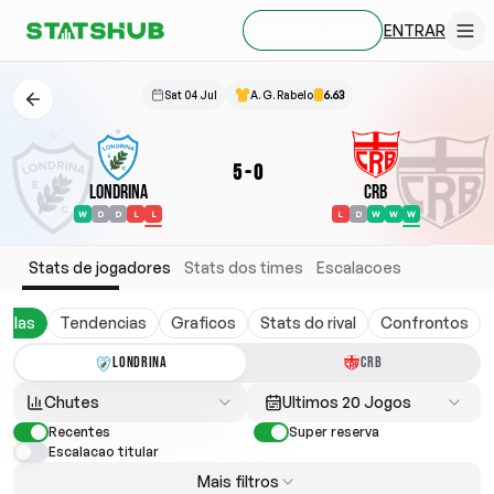
ENTRAR
CRIAR CONTA
Sat 04 Jul
A. G. Rabelo
6.63
5
-
0
Londrina
CRB
W
D
D
L
L
L
D
W
W
W
Stats de jogadores
Stats dos times
Escalacoes
belas
Tendencias
Graficos
Stats do rival
Confrontos
LONDRINA
CRB
Chutes
Ultimos 20 Jogos
Recentes
Super reserva
Escalacao titular
Mais filtros