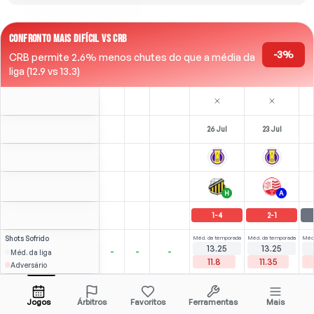
CONFRONTO MAIS DIFÍCIL VS CRB
-3%
CRB permite 2.6% menos chutes do que a média da
liga (12.9 vs 13.3)
26 Jul
23 Jul
H
A
1
-
4
2
-
1
Shots
Sofrido
Méd. da temporada
Méd. da temporada
Méd.
13.25
13.25
-
-
-
Méd. da liga
11.8
11.35
Adversário
8
0
(
0
)
3.25
3.25
N/A
J. Vitor
Abrir menu
LCM
-
90
'
LCM
-
90
'
Jogos
Árbitros
Favoritos
Ferramentas
Mais
90'