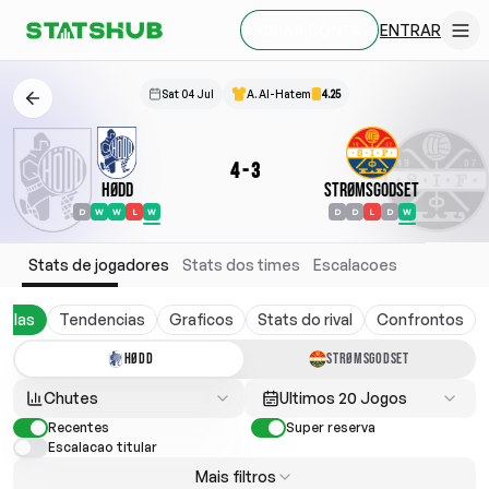
ENTRAR
CRIAR CONTA
Sat 04 Jul
A. Al-Hatem
4.25
4
-
3
Hødd
Strømsgodset
D
W
W
L
W
D
D
L
D
W
Stats de jogadores
Stats dos times
Escalacoes
belas
Tendencias
Graficos
Stats do rival
Confrontos
HØDD
STRØMSGODSET
Chutes
Ultimos 20 Jogos
Recentes
Super reserva
Escalacao titular
Mais filtros