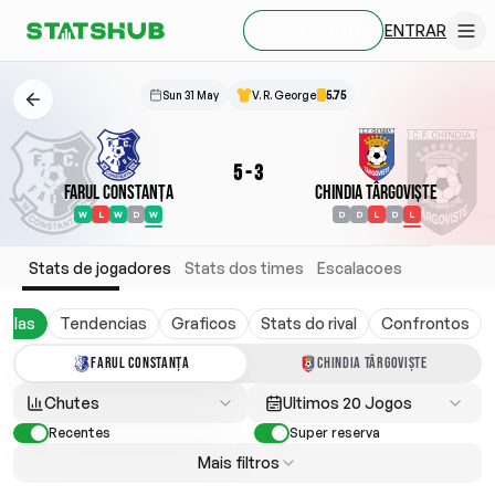
ENTRAR
CRIAR CONTA
Sun 31 May
V. R. George
5.75
5
-
3
Farul Constanța
Chindia Târgoviște
W
L
W
D
W
D
D
L
D
L
Stats de jogadores
Stats dos times
Escalacoes
belas
Tendencias
Graficos
Stats do rival
Confrontos
FARUL CONSTANȚA
CHINDIA TÂRGOVIȘTE
Chutes
Ultimos 20 Jogos
Recentes
Super reserva
Mais filtros