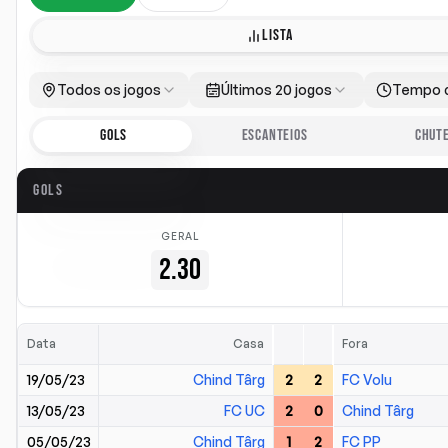
LISTA
Todos os jogos
Últimos 20 jogos
Tempo 
GOLS
ESCANTEIOS
CHUT
GOLS
GERAL
2.30
Data
Casa
Fora
19/05/23
Chind Târg
2
2
FC Volu
13/05/23
FC UC
2
0
Chind Târg
05/05/23
Chind Târg
1
2
FC PP