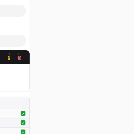
W
D
L
4
6
10