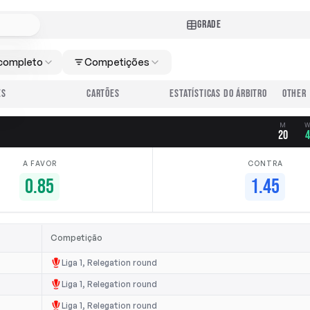
GRADE
completo
Competições
ES
CARTÕES
ESTATÍSTICAS DO ÁRBITRO
M
20
A FAVOR
CONTRA
0.85
1.45
Competição
Liga 1, Relegation round
Liga 1, Relegation round
Liga 1, Relegation round