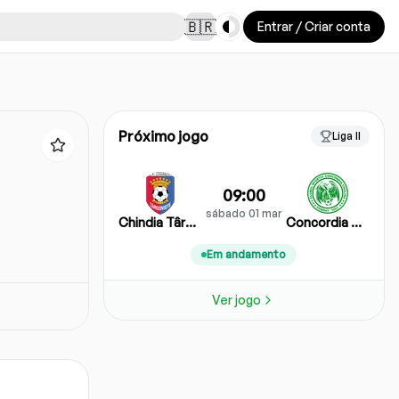
Toggle theme
🇧🇷
Entrar / Criar conta
Próximo jogo
Liga II
09:00
sábado 01 mar
Chindia Târgoviște
Concordia Chiajna
Em andamento
Ver jogo