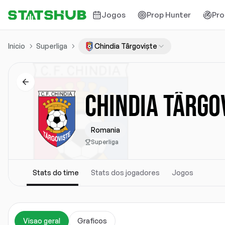
Jogos
Prop Hunter
Pro
Inicio
Superliga
Chindia Târgoviște
CHINDIA TÂRGO
Romania
Superliga
Stats do time
Stats dos jogadores
Jogos
Visao geral
Graficos