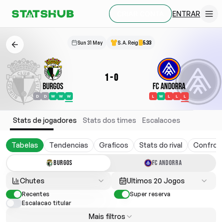
ENTRAR
CRIAR CONTA
Sun 31 May
S. A. Reig
5.33
1
-
0
Burgos
FC Andorra
D
D
W
W
W
L
W
L
L
L
Stats de jogadores
Stats dos times
Escalacoes
Tabelas
Tendencias
Graficos
Stats do rival
Confron
BURGOS
FC ANDORRA
Chutes
Ultimos 20 Jogos
Recentes
Super reserva
Escalacao titular
Mais filtros