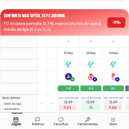
CONFRONTO MAIS DIFÍCIL VS FC ANDORRA
-11%
FC Andorra permite 10.7% menos chutes do que a
média da liga (11.2 vs 12.6)
31 May
24 May
16 May
H
A
A
1
-
0
0
-
2
0
-
1
Shots
Sofrido
Méd. da temporada
Méd. da temporada
Méd. da temporada
Mé
12.59
12.59
12.59
-
-
Méd. da liga
11.24
13
11.86
Adversário
⚽
×2
⚽
1
2
1
(
0
)
(
2
)
(
1
)
2.09
1.65
D. González
Abrir menu
RM
-
90
'
RM
-
79
'
M
-
27
'
Jogos
Árbitros
Favoritos
Ferramentas
Mais
86'