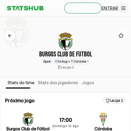
ENTRAR
CRIAR CONTA
BURGOS CLUB DE FÚTBOL
Spain
16 Aug
vs
Córdoba
LaLiga 2
Stats do time
Stats dos jogadores
Jogos
Próximo jogo
LaLiga 2
17:00
domingo 16 ago
Burgos Club de Fútbol
Córdoba