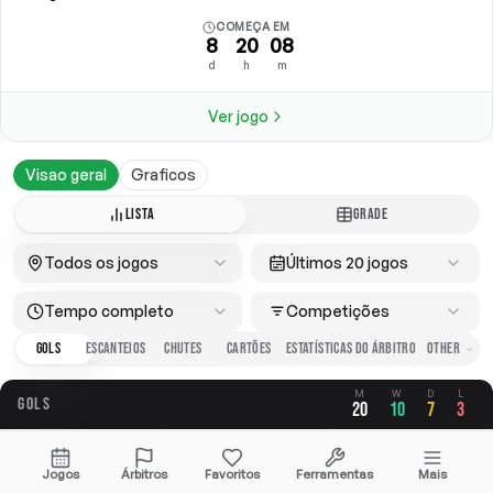
COMEÇA EM
8
20
08
d
h
m
Ver jogo
Visao geral
Graficos
LISTA
GRADE
Todos os jogos
Últimos 20 jogos
Tempo completo
Competições
GOLS
ESCANTEIOS
CHUTES
CARTÕES
ESTATÍSTICAS DO ÁRBITRO
M
W
D
L
GOLS
20
10
7
3
GERAL
A FAVOR
CONTRA
Jogos
Árbitros
Favoritos
Ferramentas
Mais
1.75
1.10
0.65