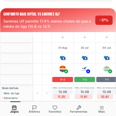
CONFRONTO MAIS DIFÍCIL VS SANDNES ULF
-17%
Sandnes Ulf permite 17.4% menos chutes do que a
média da liga (10.8 vs 13.1)
01 Aug
25 Jul
04 Jul
H
A
H
0
-
2
1
-
2
1
-
1
Shots
Sofrido
Méd. da temporada
Méd. da temporada
Méd. da temporad
13.08
13.08
13.08
-
-
Méd. da liga
11.25
11.81
10.81
Adversário
⚽
1
3
3
(
1
)
(
1
)
(
1
)
2.52
2.43
N. Strunck
Abrir menu
LCM
-
90
'
LCM
-
90
'
LCM
-
90
'
Jogos
Árbitros
Favoritos
Ferramentas
Mais
90'