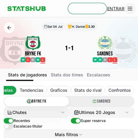
ENTRAR
CRIAR CONTA
Sat 04 Jul
H. Daniel
3.30
1
-
1
Bryne FK
Sandnes
W
L
D
W
L
W
W
D
L
L
Stats de jogadores
Stats dos times
Escalacoes
abelas
Tendencias
Graficos
Stats do rival
Confrontos
BRYNE FK
SANDNES
Chutes
Ultimos 20 Jogos
Recentes
Super reserva
Escalacao titular
Mais filtros