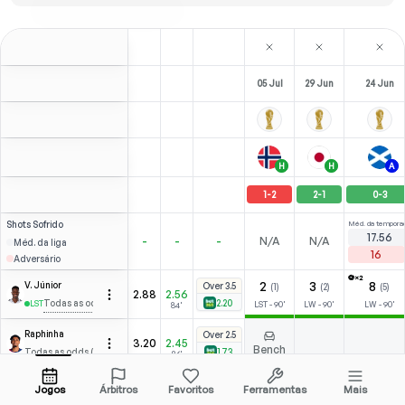
05 Jul
29 Jun
24 Jun
H
H
A
1
-
2
2
-
1
0
-
3
Shots
Sofrido
Méd. da tempora
17.56
-
-
-
N/A
N/A
Méd. da liga
16
Adversário
⚽
×2
2
3
8
V. Júnior
Over
3.5
(
1
)
(
2
)
(
5
)
2.88
2.56
Abrir menu
Todas as odds (3)
2.20
LST
LST
-
90
'
LW
-
90
'
LW
-
90
'
84'
Raphinha
Over
2.5
3.20
2.45
Abrir menu
Bench
Todas as odds (1)
1.73
86'
⚽
2
1
Neymar
Over
2.5
(
1
)
(
1
)
Jogos
Árbitros
Favoritos
Ferramentas
Mais
7.30
1.50
Abrir menu
Bench
Todas as odds (1)
1.73
F
-
23
'
F
-
14
'
N/A