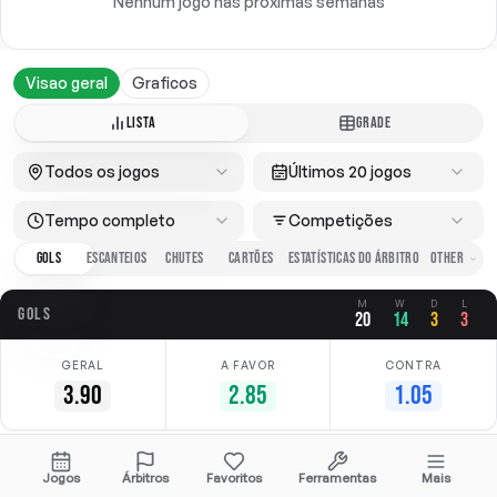
Nenhum jogo nas próximas semanas
Visao geral
Graficos
LISTA
GRADE
Todos os jogos
Últimos 20 jogos
Tempo completo
Competições
GOLS
ESCANTEIOS
CHUTES
CARTÕES
ESTATÍSTICAS DO ÁRBITRO
M
W
D
L
GOLS
20
14
3
3
GERAL
A FAVOR
CONTRA
3.90
2.85
1.05
Data
Casa
Fora
Competição
Jogos
Árbitros
Favoritos
Ferramentas
Mais