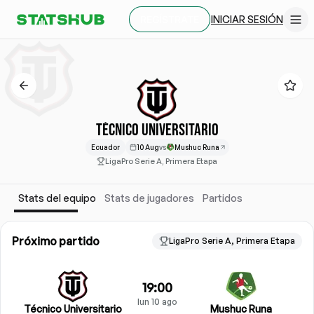
INICIAR SESIÓN
REGÍSTRATE
TÉCNICO UNIVERSITARIO
Ecuador
10 Aug
vs
Mushuc Runa
LigaPro Serie A, Primera Etapa
Stats del equipo
Stats de jugadores
Partidos
Próximo partido
LigaPro Serie A, Primera Etapa
19:00
lun 10 ago
Técnico Universitario
Mushuc Runa