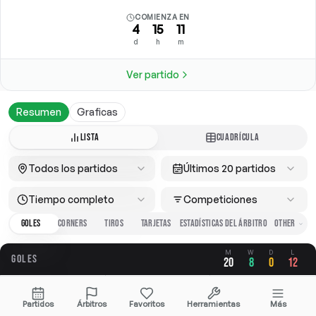
COMIENZA EN
4
15
11
d
h
m
Ver partido
Resumen
Graficas
LISTA
CUADRÍCULA
Todos los partidos
Últimos 20 partidos
Tiempo completo
Competiciones
GOLES
CORNERS
TIROS
TARJETAS
ESTADÍSTICAS DEL ÁRBITRO
M
W
D
L
GOLES
20
8
0
12
GLOBAL
A FAVOR
EN CONTRA
Partidos
Árbitros
Favoritos
Herramientas
Más
2.20
0.90
1.30