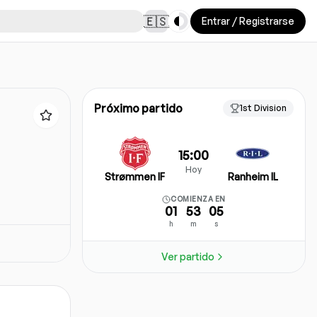
Toggle theme
🇪🇸
Entrar / Registrarse
Próximo partido
1st Division
15:00
Hoy
Strømmen IF
Ranheim IL
COMIENZA EN
01
53
05
h
m
s
Ver partido