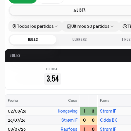
LISTA
Todos los partidos
Últimos 20 partidos
T
GOLES
CORNERS
TIROS
GOLES
GLOBAL
3.54
Fecha
Casa
Fuera
02/08/26
Kongsving
1
3
Strøm IF
26/07/26
Strøm IF
0
0
Odds BK
03/07/26
Raufoss
1
0
Strøm IF