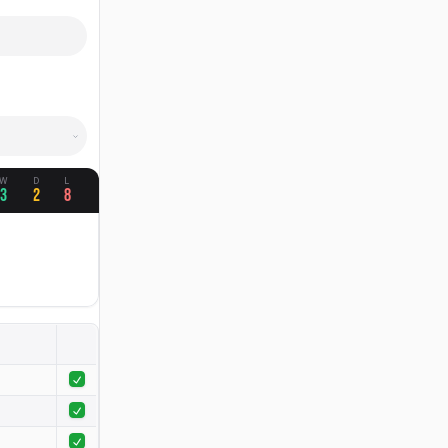
W
D
L
3
2
8