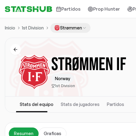
Partidos
Prop Hunter
P
Inicio
1st Division
Strømmen
STRØMMEN IF
Norway
1st Division
Stats del equipo
Stats de jugadores
Partidos
Resumen
Graficas