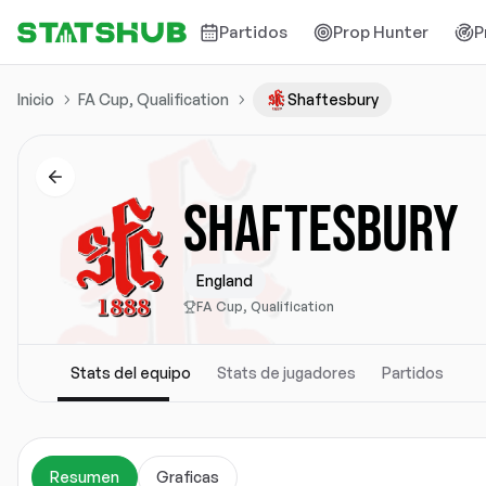
Partidos
Prop Hunter
P
Inicio
FA Cup, Qualification
Shaftesbury
SHAFTESBURY
England
FA Cup, Qualification
Stats del equipo
Stats de jugadores
Partidos
Resumen
Graficas