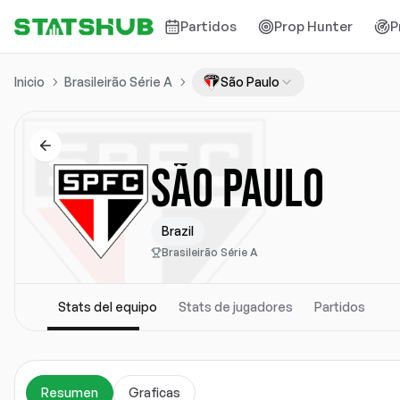
Partidos
Prop Hunter
P
Inicio
Brasileirão Série A
São Paulo
SÃO PAULO
Brazil
Brasileirão Série A
Stats del equipo
Stats de jugadores
Partidos
Resumen
Graficas