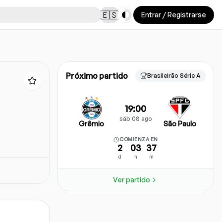
Toggle theme
🇪🇸
Entrar / Registrarse
Próximo partido
Brasileirão Série A
19:00
sáb 08 ago
Grêmio
São Paulo
COMIENZA EN
2
03
37
d
h
m
Ver partido