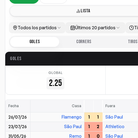
LISTA
Todos los partidos
Últimos 20 partidos
T
GOLES
CORNERS
TIROS
GOLES
GLOBAL
2.25
Fecha
Casa
Fuera
26/07/26
Flamengo
1
1
São Paul
23/07/26
São Paul
1
2
Athletico
31/05/26
Remo
1
0
São Paul