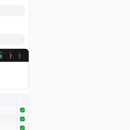
W
D
L
6
7
7