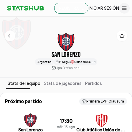
INICIAR SESIÓN
REGÍSTRATE
SAN LORENZO
Argentina
15 Aug
vs
Unión de Santa Fe
Liga Profesional
Stats del equipo
Stats de jugadores
Partidos
Próximo partido
Primera LPF, Clausura
17:30
sáb 15 ago
San Lorenzo
Club Atlético Unión de Santa Fe