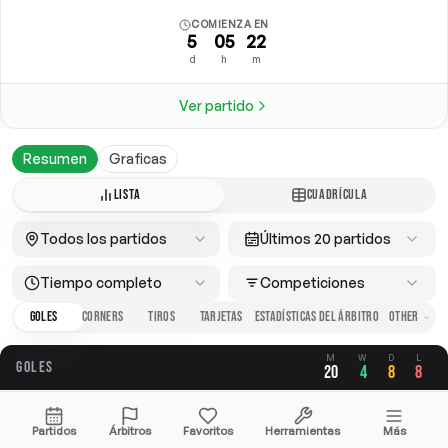
COMIENZA EN
5
05
22
d
h
m
Ver partido
Resumen
Graficas
LISTA
CUADRÍCULA
Todos los partidos
Últimos 20 partidos
Tiempo completo
Competiciones
GOLES
CORNERS
TIROS
TARJETAS
ESTADÍSTICAS DEL ÁRBITRO
M
W
D
L
GOLES
20
4
8
8
GLOBAL
A FAVOR
EN CONTRA
Partidos
Árbitros
Favoritos
Herramientas
Más
2.70
1.20
1.50