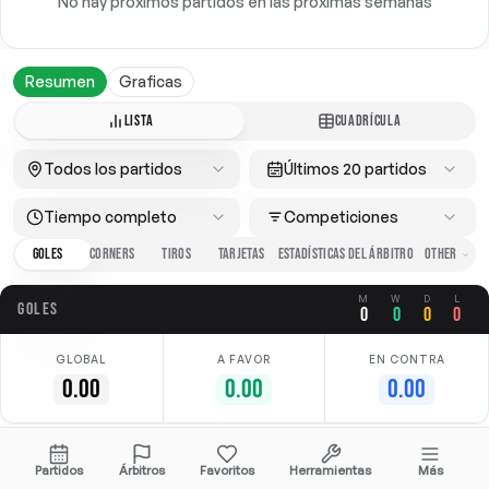
No hay próximos partidos en las próximas semanas
Resumen
Graficas
LISTA
CUADRÍCULA
Todos los partidos
Últimos 20 partidos
Tiempo completo
Competiciones
GOLES
CORNERS
TIROS
TARJETAS
ESTADÍSTICAS DEL ÁRBITRO
M
W
D
L
GOLES
0
0
0
0
GLOBAL
A FAVOR
EN CONTRA
0.00
0.00
0.00
No hay datos disponibles
Partidos
Árbitros
Favoritos
Herramientas
Más