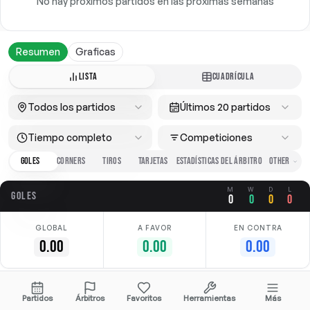
No hay próximos partidos en las próximas semanas
Resumen
Graficas
LISTA
CUADRÍCULA
Todos los partidos
Últimos 20 partidos
Tiempo completo
Competiciones
GOLES
CORNERS
TIROS
TARJETAS
ESTADÍSTICAS DEL ÁRBITRO
M
W
D
L
GOLES
0
0
0
0
GLOBAL
A FAVOR
EN CONTRA
0.00
0.00
0.00
No hay datos disponibles
Partidos
Árbitros
Favoritos
Herramientas
Más