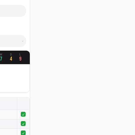
W
D
L
7
4
9