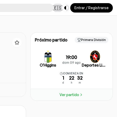
Toggle theme
🇪🇸
Entrar / Registrarse
Próximo partido
Primera División
19:00
dom 09 ago
O'Higgins
Deportes Limache
COMIENZA EN
1
22
32
d
h
m
Ver partido