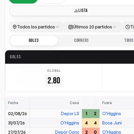
LISTA
Todos los partidos
Últimos 20 partidos
T
GOLES
CORNERS
TIROS
GOLES
GLOBAL
2.80
Fecha
Casa
Fuera
02/08/26
Depor LS
1
2
O'Higgins
31/07/26
O'Higgins
4
4
Boca Juni
27/07/26
Depor Conc
2
0
O'Higgins