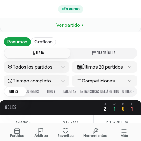
En curso
Ver partido
Resumen
Graficas
LISTA
CUADRÍCULA
Todos los partidos
Últimos 20 partidos
Tiempo completo
Competiciones
GOLES
CORNERS
TIROS
TARJETAS
ESTADÍSTICAS DEL ÁRBITRO
M
W
D
L
GOLES
2
1
0
1
GLOBAL
A FAVOR
EN CONTRA
3.50
2.50
1.00
Partidos
Árbitros
Favoritos
Herramientas
Más