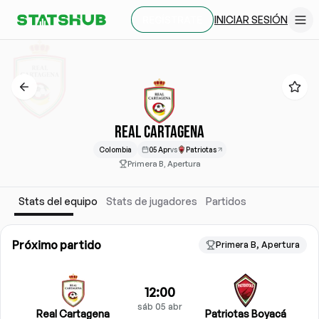
INICIAR SESIÓN
REGÍSTRATE
REAL CARTAGENA
Colombia
05 Apr
vs
Patriotas
Primera B, Apertura
Stats del equipo
Stats de jugadores
Partidos
Próximo partido
Primera B, Apertura
12:00
sáb 05 abr
Real Cartagena
Patriotas Boyacá