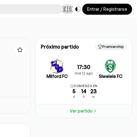
Toggle theme
🇪🇸
Entrar / Registrarse
Próximo partido
Premiership
17:30
mié 12 ago
Milford FC
Siwelele FC
COMIENZA EN
5
14
23
d
h
m
Ver partido