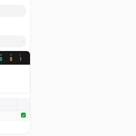
W
D
L
0
0
1