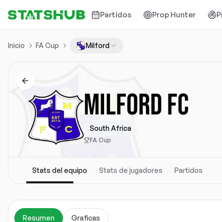
Partidos
Prop Hunter
P
Inicio
FA Cup
Milford
MILFORD FC
South Africa
FA Cup
Stats del equipo
Stats de jugadores
Partidos
Resumen
Graficas