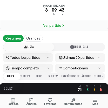
COMIENZA EN
3
09
43
d
h
m
Ver partido
Resumen
Graficas
LISTA
CUADRÍCULA
Todos los partidos
Últimos 20 partidos
Tiempo completo
Competiciones
GOLES
CORNERS
TIROS
TARJETAS
ESTADÍSTICAS DEL ÁRBITRO
M
W
D
L
GOLES
20
8
7
5
GLOBAL
A FAVOR
EN CONTRA
Partidos
Árbitros
Favoritos
Herramientas
Más
3.25
1.70
1.55