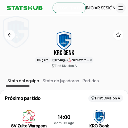
INICIAR SESIÓN
REGÍSTRATE
KRC GENK
Belgium
09 Aug
vs
Zulte Waregem
First Division A
Stats del equipo
Stats de jugadores
Partidos
Próximo partido
First Division A
14:00
dom 09 ago
SV Zulte Waregem
KRC Genk