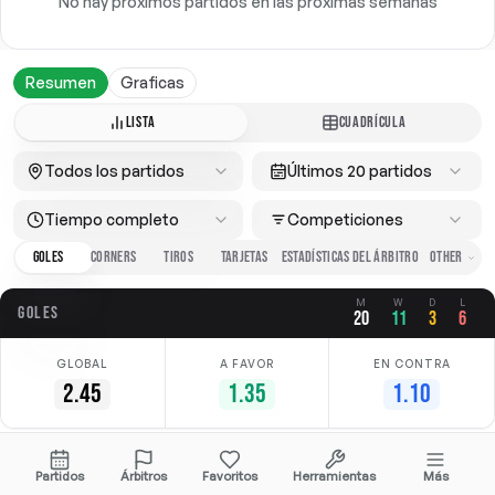
No hay próximos partidos en las próximas semanas
Resumen
Graficas
LISTA
CUADRÍCULA
Todos los partidos
Últimos 20 partidos
Tiempo completo
Competiciones
GOLES
CORNERS
TIROS
TARJETAS
ESTADÍSTICAS DEL ÁRBITRO
M
W
D
L
GOLES
20
11
3
6
GLOBAL
A FAVOR
EN CONTRA
2.45
1.35
1.10
Fecha
Casa
Fuera
Competición
Partidos
Árbitros
Favoritos
Herramientas
Más