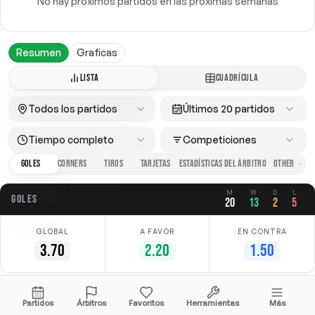
No hay próximos partidos en las próximas semanas
Resumen
Graficas
LISTA
CUADRÍCULA
Todos los partidos
Últimos 20 partidos
Tiempo completo
Competiciones
GOLES
CORNERS
TIROS
TARJETAS
ESTADÍSTICAS DEL ÁRBITRO
M
W
D
L
GOLES
20
13
2
5
GLOBAL
A FAVOR
EN CONTRA
3.70
2.20
1.50
Fecha
Casa
Fuera
Competición
Partidos
Árbitros
Favoritos
Herramientas
Más