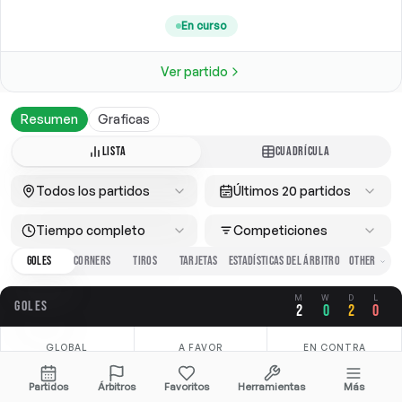
En curso
Ver partido
Resumen
Graficas
LISTA
CUADRÍCULA
Todos los partidos
Últimos 20 partidos
Tiempo completo
Competiciones
GOLES
CORNERS
TIROS
TARJETAS
ESTADÍSTICAS DEL ÁRBITRO
M
W
D
L
GOLES
2
0
2
0
GLOBAL
A FAVOR
EN CONTRA
3.00
1.50
1.50
Partidos
Árbitros
Favoritos
Herramientas
Más