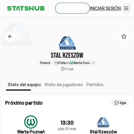
INICIAR SESIÓN
REGÍSTRATE
STAL RZESZÓW
Poland
01 Mar
vs
Warta Poznań
II Liga
Stats del equipo
Stats de jugadores
Partidos
Próximo partido
I liga
13:30
sáb 01 mar
Warta Poznań
Stal Rzeszów