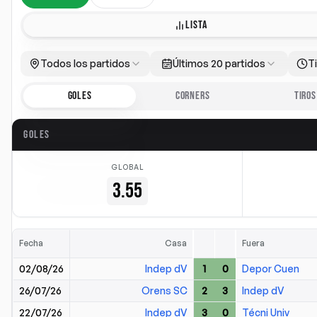
LISTA
Todos los partidos
Últimos 20 partidos
T
GOLES
CORNERS
TIROS
GOLES
GLOBAL
3.55
Fecha
Casa
Fuera
02/08/26
Indep dV
1
0
Depor Cuen
26/07/26
Orens SC
2
3
Indep dV
22/07/26
Indep dV
3
0
Técni Univ