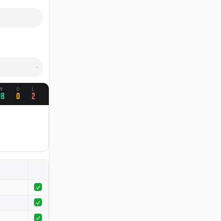
W
D
L
18
0
2