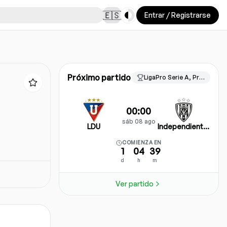
Toggle theme
🇪🇸
Entrar / Registrarse
Próximo partido
LigaPro Serie A, Primera Etapa
00:00
sáb 08 ago
LDU
Independiente del Valle
COMIENZA EN
1
04
39
d
h
m
Ver partido