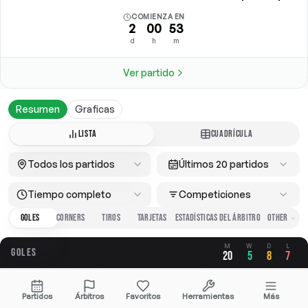
COMIENZA EN
2
00
53
d
h
m
Ver partido
Resumen
Graficas
LISTA
CUADRÍCULA
Todos los partidos
Últimos 20 partidos
Tiempo completo
Competiciones
GOLES
CORNERS
TIROS
TARJETAS
ESTADÍSTICAS DEL ÁRBITRO
M
W
D
L
GOLES
20
5
8
7
GLOBAL
A FAVOR
EN CONTRA
Partidos
Árbitros
Favoritos
Herramientas
Más
2.85
1.40
1.45