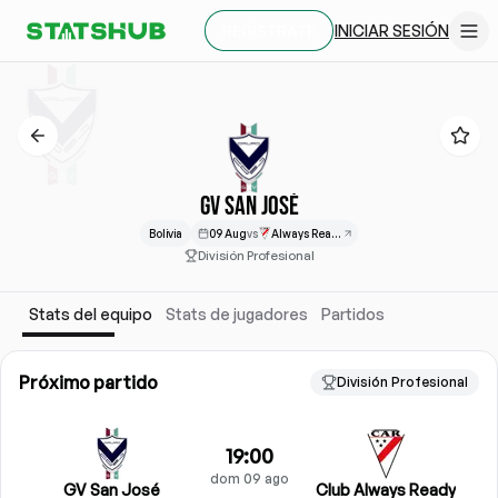
INICIAR SESIÓN
REGÍSTRATE
GV SAN JOSÉ
Bolivia
09 Aug
vs
Always Ready
División Profesional
Stats del equipo
Stats de jugadores
Partidos
Próximo partido
División Profesional
19:00
dom 09 ago
GV San José
Club Always Ready