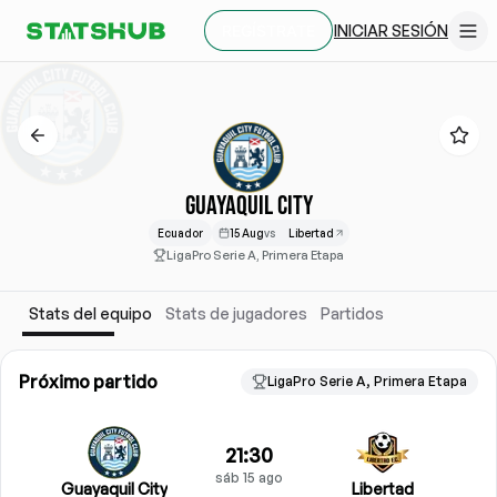
INICIAR SESIÓN
REGÍSTRATE
GUAYAQUIL CITY
Ecuador
15 Aug
vs
Libertad
LigaPro Serie A, Primera Etapa
Stats del equipo
Stats de jugadores
Partidos
Próximo partido
LigaPro Serie A, Primera Etapa
21:30
sáb 15 ago
Guayaquil City
Libertad