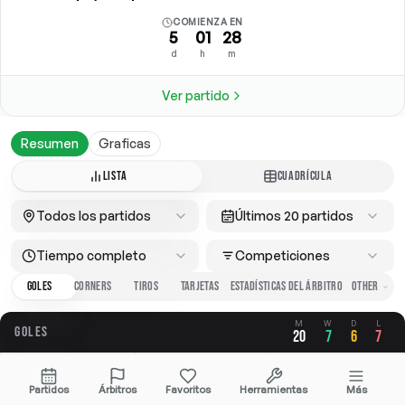
COMIENZA EN
5
01
28
d
h
m
Ver partido
Resumen
Graficas
LISTA
CUADRÍCULA
Todos los partidos
Últimos 20 partidos
Tiempo completo
Competiciones
GOLES
CORNERS
TIROS
TARJETAS
ESTADÍSTICAS DEL ÁRBITRO
M
W
D
L
GOLES
20
7
6
7
GLOBAL
A FAVOR
EN CONTRA
Partidos
Árbitros
Favoritos
Herramientas
Más
2.00
0.95
1.05