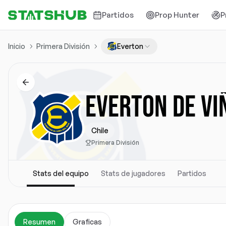
Partidos
Prop Hunter
P
Inicio
Primera División
Everton
EVERTON DE VI
Chile
Primera División
Stats del equipo
Stats de jugadores
Partidos
Resumen
Graficas