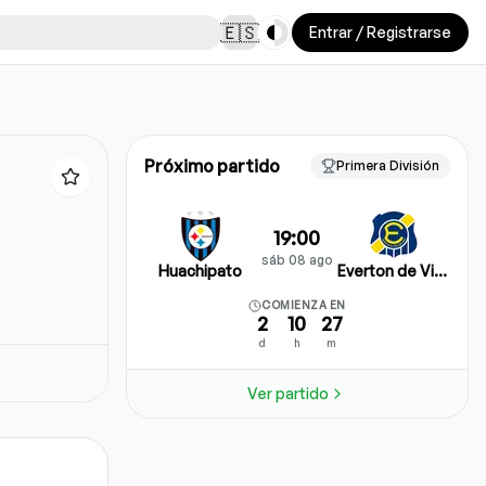
Toggle theme
🇪🇸
Entrar / Registrarse
Próximo partido
Primera División
19:00
sáb 08 ago
Huachipato
Everton de Viña del Mar
COMIENZA EN
2
10
27
d
h
m
Ver partido