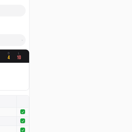
W
D
L
6
4
10