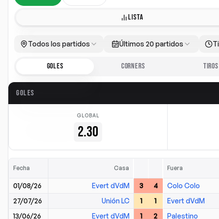
LISTA
Todos los partidos
Últimos 20 partidos
T
GOLES
CORNERS
TIROS
GOLES
GLOBAL
2.30
Fecha
Casa
Fuera
01/08/26
Evert dVdM
3
4
Colo Colo
27/07/26
Unión LC
1
1
Evert dVdM
13/06/26
Evert dVdM
1
2
Palestino