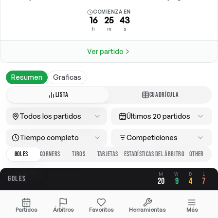
COMIENZA EN
16
25
43
h
m
s
Ver partido
Resumen
Graficas
LISTA
CUADRÍCULA
Todos los partidos
Últimos 20 partidos
Tiempo completo
Competiciones
GOLES
CORNERS
TIROS
TARJETAS
ESTADÍSTICAS DEL ÁRBITRO
M
W
D
L
GOLES
20
9
4
7
GLOBAL
A FAVOR
EN CONTRA
Partidos
Árbitros
Favoritos
Herramientas
Más
2.20
1.15
1.05