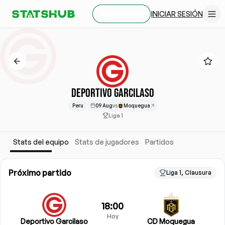
INICIAR SESIÓN
REGÍSTRATE
DEPORTIVO GARCILASO
Peru
09 Aug
vs
Moquegua
Liga 1
Stats del equipo
Stats de jugadores
Partidos
Próximo partido
Liga 1, Clausura
18:00
Hoy
Deportivo Garcilaso
CD Moquegua