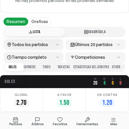
No hay próximos partidos en las próximas semanas
Resumen
Graficas
LISTA
CUADRÍCULA
Todos los partidos
Últimos 20 partidos
Tiempo completo
Competiciones
GOLES
CORNERS
TIROS
TARJETAS
ESTADÍSTICAS DEL ÁRBITRO
M
W
D
L
GOLES
20
6
8
6
GLOBAL
A FAVOR
EN CONTRA
2.70
1.50
1.20
Fecha
Casa
Fuera
Competición
Partidos
Árbitros
Favoritos
Herramientas
Más